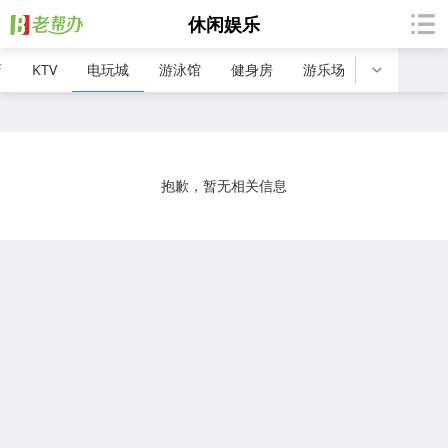
休闲娱乐
店
KTV
电玩城
游泳馆
健身房
游乐场
野钓/鱼塘
抱歉，暂无相关信息