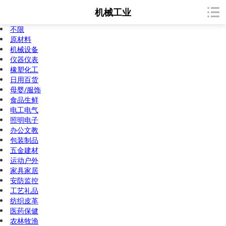
机械工业
不限
原材料
机械设备
仪器仪表
橡塑化工
日用百货
母婴/服饰
食品生鲜
电工电气
照明电子
办公文教
包装制品
五金建材
运动户外
家具家居
安防监控
工艺礼品
纺织皮革
医药保健
农林牧渔