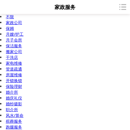
家政服务
不限
家政公司
保姆
月嫂/护工
月子会所
保洁服务
搬家公司
干洗店
家电维修
管道疏通
房屋维修
开锁换锁
保险理财
婚介所
婚庆礼仪
婚纱摄影
职介所
风水/算命
殡葬服务
跑腿服务