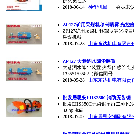
护队员在从
2018-06-14
神华机械
会员未
ZP127矿用采煤机移驾喷雾 光
ZP127矿用采煤机移驾喷雾光控自
采煤机移
2018-05-28
山东东达机电有限责
ZP127 大巷洒水降尘装置
大巷洒水降尘装置 热释传感器 红
13355153582（微信同号
2018-05-28
山东东达机电有限责
批发居思安EHS350C消防无齿锯
批发EHS350C无齿锯单缸二冲风
3.6hp油箱
2018-05-07
山东居思安消防有限