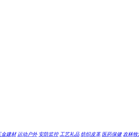
五金建材
运动户外
安防监控
工艺礼品
纺织皮革
医药保健
农林牧