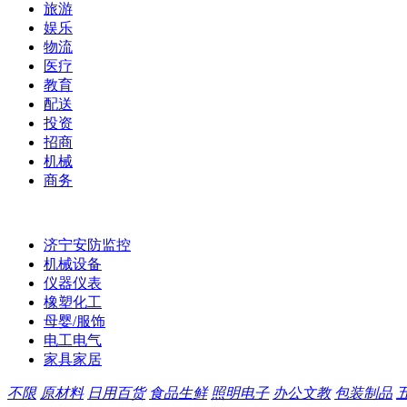
旅游
娱乐
物流
医疗
教育
配送
投资
招商
机械
商务
济宁安防监控
机械设备
仪器仪表
橡塑化工
母婴/服饰
电工电气
家具家居
不限
原材料
日用百货
食品生鲜
照明电子
办公文教
包装制品