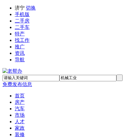
济宁
切换
手机版
二手房
二手车
特产
找工作
推广
资讯
导航
免费发布信息
首页
房产
汽车
市场
人才
家政
装修