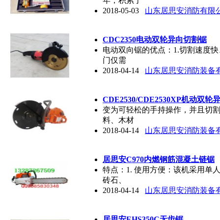
年，积累了
2018-05-03
山东居思安消防有限
CDC2350电动双轮异向切割锯
电动双向锯的优点：1.切割速度
门仅需
2018-04-14
山东居思安消防装备
CDE2530/CDE2530XP机动双
变为可轻松的手持操作，并且切割
料、木材
2018-04-14
山东居思安消防装备
居思安C970内燃钢筋混凝土链锯
特点：1. 使用方便：该机采用单
砖石、
2018-04-14
山东居思安消防装备
居思安EHS350C无齿锯