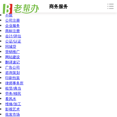
商务服务
不限
公司注册
企业服务
商标注册
会计/评估
公证/认证
同城贷
营销推广
网站建设
翻译速记
广告公司
咨询策划
印刷包装
律师事务所
租赁/典当
劳务/移民
看风水
维修/加工
影视艺术
批发市场