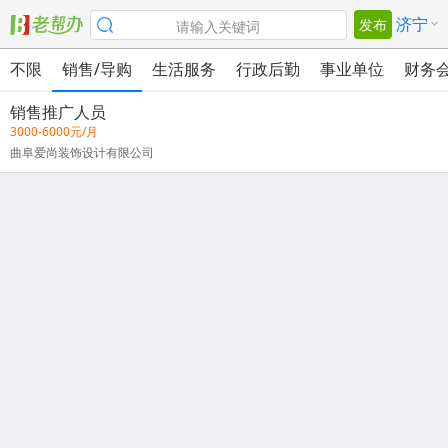
济宁
发布
请输入关键词
不限
销售/导购
生活服务
行政后勤
事业单位
财务
销售推广人员
校园
教育法律
公关/客服
医疗/环保
美容美发
兼职
3000-6000元/月
曲阜爱尚装饰设计有限公司