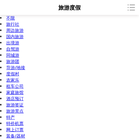
旅游度假
不限
旅行社
周边旅游
国内旅游
出境游
自驾游
同城游
旅游团
导游/地接
度假村
农家乐
租车公司
家庭旅馆
酒店预订
旅游签证
旅游景点
特产
特价机票
网上订票
装备/器材