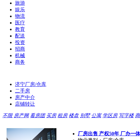
旅游
娱乐
物流
医疗
教育
配送
投资
招商
机械
商务
济宁厂房/仓库
二手房
房产中介
店铺转让
不限
房产网
看房团
买房
租房
楼盘
别墅
公寓
学区房
写字楼
商
厂房出售 产权50年 厂办一