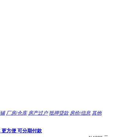
铺
厂房/仓库
房产过户
抵押贷款
房价/信息
其他
体 更方便 可分期付款