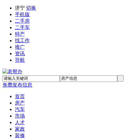
济宁
切换
手机版
二手房
二手车
特产
找工作
推广
资讯
导航
免费发布信息
首页
房产
汽车
市场
人才
家政
装修